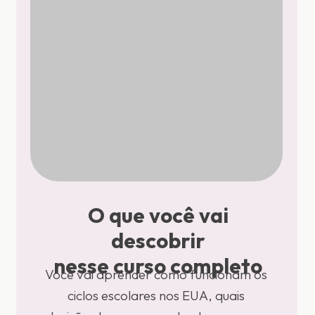
O que você vai
descobrir
nesse curso completo
Você vai aprender como funcionam os
ciclos escolares nos EUA, quais